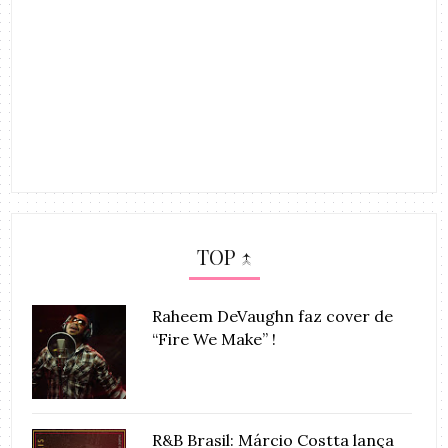
TOP ↑
Raheem DeVaughn faz cover de
“Fire We Make” !
R&B Brasil: Márcio Costta lança