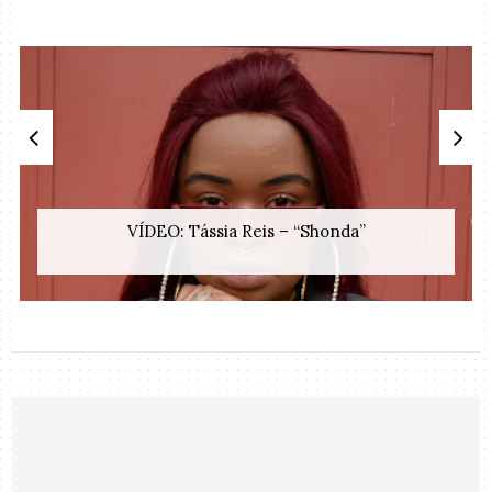
VÍDEO: Tássia Reis – “Shonda”