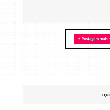
Postagem mais 
EQU