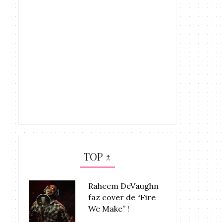
TOP ↑
Raheem DeVaughn
faz cover de “Fire
We Make” !