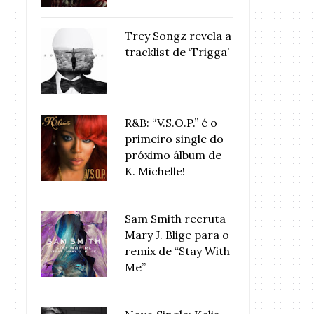
Trey Songz revela a
tracklist de ‘Trigga’
R&B: “V.S.O.P.” é o
primeiro single do
próximo álbum de
K. Michelle!
Sam Smith recruta
Mary J. Blige para o
remix de “Stay With
Me”