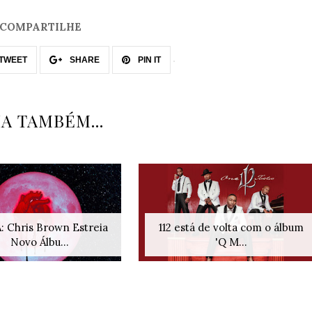
COMPARTILHE
TWEET
SHARE
PIN IT
IA TAMBÉM...
 Chris Brown Estreia
112 está de volta com o álbum
Novo Álbu...
'Q M...