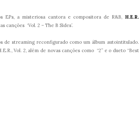
os EPs, a misteriosa cantora e compositora de R&B,
H.E.R.
s canções ‘Vol. 2 – The B Sides’.
os de streaming reconfigurado como um álbum autointitulado.
e H.E.R., Vol. 2, além de novas canções como “2” e o dueto “Best