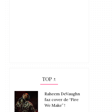
TOP ↑
Raheem DeVaughn
faz cover de “Fire
We Make” !