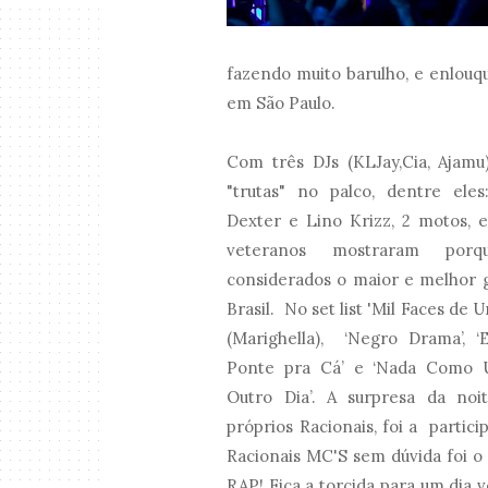
fazendo muito barulho, e enlouq
em São Paulo.
Com três DJs (KLJay,Cia, Ajamu
"trutas" no palco, dentre eles
Dexter e Lino Krizz, 2 motos, e
veteranos mostraram por
considerados o maior e melhor 
Brasil. No set list 'Mil Faces d
(Marighella), ‘Negro Drama’, ‘E
Ponte pra Cá’ e ‘Nada Como 
Outro Dia’. A surpresa da noi
próprios Racionais, foi a partic
Racionais MC'S sem dúvida foi 
RAP! Fica a torcida para um dia 