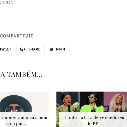
RECTION
COMPARTILHE
TWEET
SHARE
PIN IT
IA TAMBÉM...
Drummer anuncia álbum
Confira a lista de vencedores
com par...
do BE...