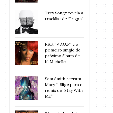
Trey Songz revela a
tracklist de ‘Trigga’
R&B: “V.S.O.P.” é o
primeiro single do
próximo álbum de
K. Michelle!
Sam Smith recruta
Mary J. Blige para o
remix de “Stay With
Me”