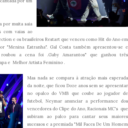
 cantada por um
 por muita saia
as com vaias ao
ction e os brasileiros Restart que venceu como Hit do Ano em
 por "Menina Estranha". Gal Costa também apresentou-se e
e roubou a cena foi .Gaby Amarantos" que ganhou três
apa e Melhor Artista Feminino .
Mas nada se compara à atração mais esperada
da noite, que ficou Doze anos sem se apresentar
no opalco do VMB que coube ao jogador de
futebol, Neymar anunciar a performance dos
vencedores do Clipe do Ano, Racionais MC's que
subiram ao palco para cantar seus maiores
sucessos e a premiada "Mil Faces De Um Homem