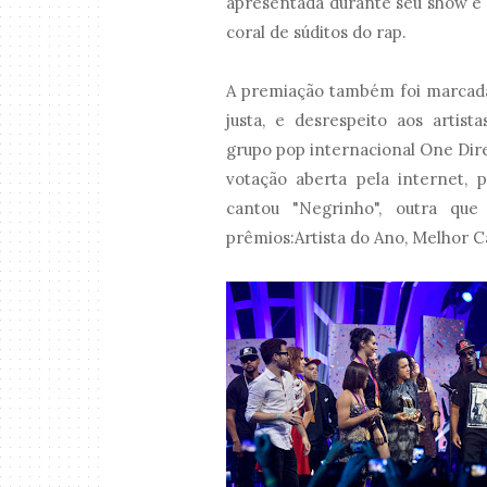
apresentada durante seu show e
coral de súditos do rap.
A premiação também foi marcada
justa, e desrespeito aos artist
grupo pop internacional One Dire
votação aberta pela internet,
cantou "Negrinho", outra qu
prêmios:Artista do Ano, Melhor C