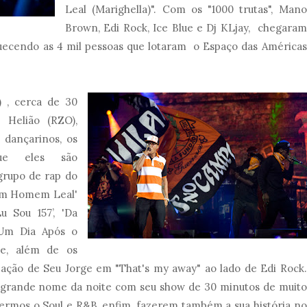
Leal (Marighella)". Com os "1000 trutas", Mano
Brown, Edi Rock, Ice Blue e Dj KLjay, chegaram
uecendo as 4 mil pessoas que lotaram o Espaço das Américas
) , cerca de 30
: Helião (RZO),
 dançarinos, os
que eles são
grupo de rap do
e Um Homem Leal'
u Sou 157’, 'Da
Um Dia Após o
te, além de os
ipação de Seu Jorge em "That's my away" ao lado de Edi Rock.
o grande nome da noite com seu show de 30 minutos de muito
vermos o Soul e R&B, enfim, fazerem também a sua história no